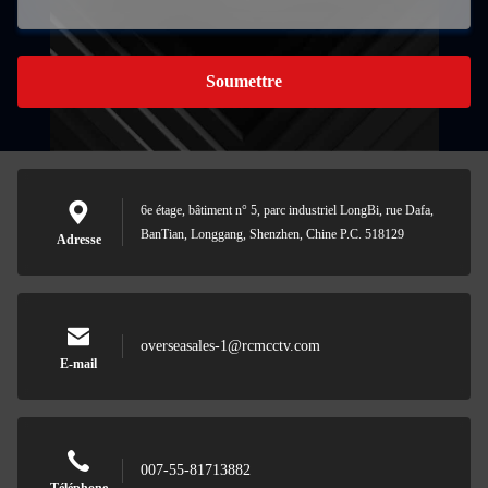
Soumettre
6e étage, bâtiment n° 5, parc industriel LongBi, rue Dafa,
BanTian, Longgang, Shenzhen, Chine P.C. 518129
Adresse
overseasales-1@rcmcctv.com
E-mail
007-55-81713882