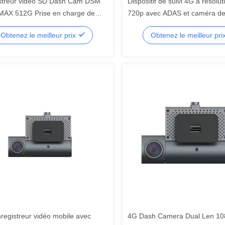
streur vidéo SD Dash Cam DSM
Dispositif de suivi 4G à résolu
AX 512G Prise en charge de
720p avec ADAS et caméra de 
connexion à distance Protocole
face à la route
Obtenez le meilleur prix
Obtenez le meilleur pri
nregistreur vidéo mobile avec
4G Dash Camera Dual Len 1