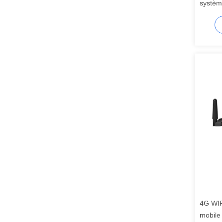
systèm
avanc
4G WI
mobile