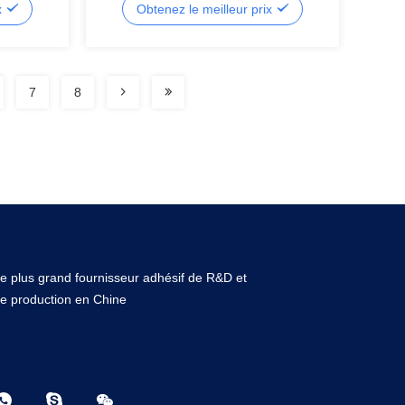
x
Obtenez le meilleur prix
7
8
e plus grand fournisseur adhésif de R&D et
e production en Chine