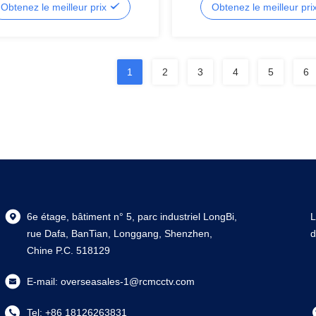
Obtenez le meilleur prix
Obtenez le meilleur pri
1
2
3
4
5
6
6e étage, bâtiment n° 5, parc industriel LongBi,
L
rue Dafa, BanTian, Longgang, Shenzhen,
d
Chine P.C. 518129
E-mail:
overseasales-1@rcmcctv.com
Tel:
+86 18126263831