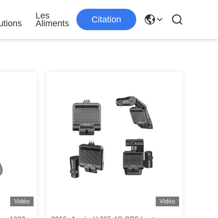
s
Les
Citation
utions
Aliments
Vidéo
Vidéo