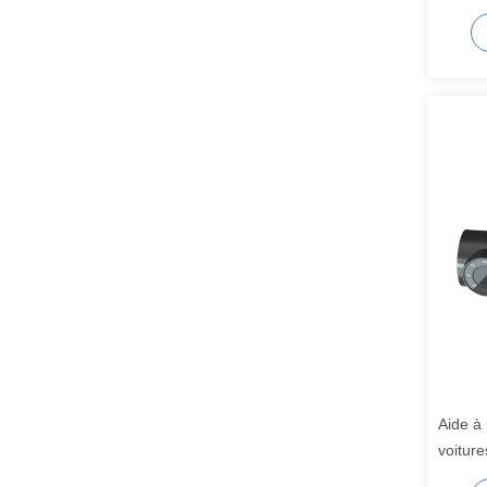
MDVR s
Aide à 
voiture