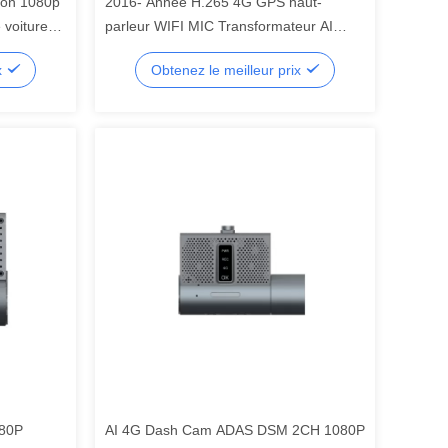
tion 1080p
2016- Année H.265 4G GPS haut-
voiture
parleur WIFI MIC Transformateur AI
Dashcam Neuf formes ADAS et DSM en
x
Obtenez le meilleur prix
option
080P
AI 4G Dash Cam ADAS DSM 2CH 1080P