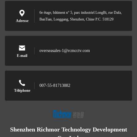
6e étage, bâtiment n° 5, parc industriel LongBi, rue Dafa,
BanTian, Longgang, Shenzhen, Chine P.C. 518129
Adresse
overseasales-1@rcmcctv.com
E-mail
007-55-81713882
Téléphone
Shenzhen Richmor Technology Development