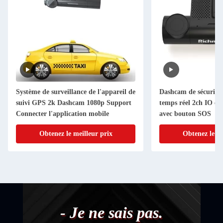
Système de surveillance de l'appareil de
Dashcam de sécurité a
suivi GPS 2k Dashcam 1080p Support
temps réel 2ch IO ent
Connecter l'application mobile
avec bouton SOS
Obtenez le meilleur prix
Obtenez le me
- Je ne sais pas.