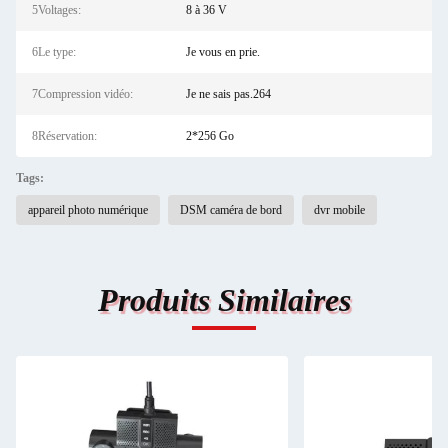
5Voltages:
8 à 36 V
6Le type:
Je vous en prie.
7Compression vidéo:
Je ne sais pas.264
8Réservation:
2*256 Go
Tags:
appareil photo numérique
DSM caméra de bord
dvr mobile
Produits Similaires