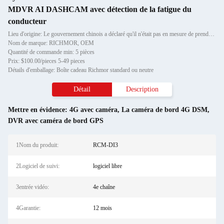
MDVR AI DASHCAM avec détection de la fatigue du
conducteur
Lieu d'origine: Le gouvernement chinois a déclaré qu'il n'était pas en mesure de prendre les mesures nécessaires.
Nom de marque: RICHMOR, OEM
Quantité de commande min: 5 pièces
Prix: $100.00/pieces 5-49 pieces
Détails d'emballage: Boîte cadeau Richmor standard ou neutre
Détail
Description
Mettre en évidence:
4G avec caméra
,
La caméra de bord 4G DSM
,
DVR avec caméra de bord GPS
1Nom du produit:
RCM-DI3
2Logiciel de suivi:
logiciel libre
3entrée vidéo:
4e chaîne
4Garantie:
12 mois