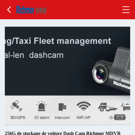
2
/
6
256G de stockage de voiture Dash Cam Richmor MDVR