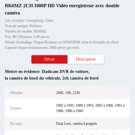
BK6MZ 2CH 1080P HD Vidéo enregistreur avec double
caméra
Lieu d'origine: Guangdong, Chine
Nom de marque: Richmor
Numéro de modèle: BK6MZ
Prix: $81.00/pieces 1-99 pieces
Détails d'emballage: Paquet Richmor ou OEM/ODM selon la demande du client
Capacité d'approvisionnement: 2000 pièces par mois
Détail
Description
Mettre en évidence:
Dashcam DVR de voiture
,
la caméra de bord du véhicule
,
2ch caméra de bord
1Modèle:
200E, 190, 2236
1982 à 1991, 1989 à 1993, 1985 à 1986, 1982 à
2Année:
1986, 1986 à 1988
3Le type:
Dual Lens, caméra à poignée