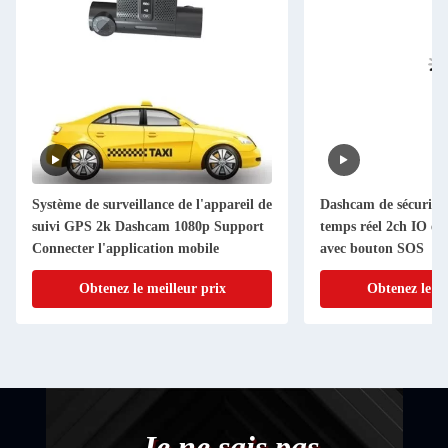
Système de surveillance de l'appareil de
Dashcam de sécurité a
suivi GPS 2k Dashcam 1080p Support
temps réel 2ch IO ent
Connecter l'application mobile
avec bouton SOS
Obtenez le meilleur prix
Obtenez le me
- Je ne sais pas.