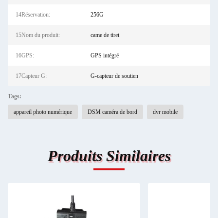
14Réservation:
256G
15Nom du produit:
came de tiret
16GPS:
GPS intégré
17Capteur G:
G-capteur de soutien
Tags:
appareil photo numérique
DSM caméra de bord
dvr mobile
Produits Similaires