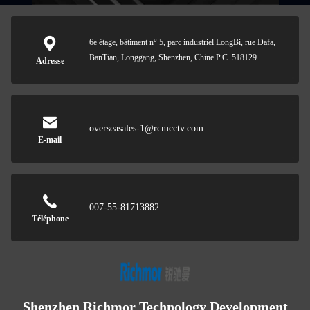
6e étage, bâtiment n° 5, parc industriel LongBi, rue Dafa,
BanTian, Longgang, Shenzhen, Chine P.C. 518129
Adresse
overseasales-1@rcmcctv.com
E-mail
007-55-81713882
Téléphone
Shenzhen Richmor Technology Development