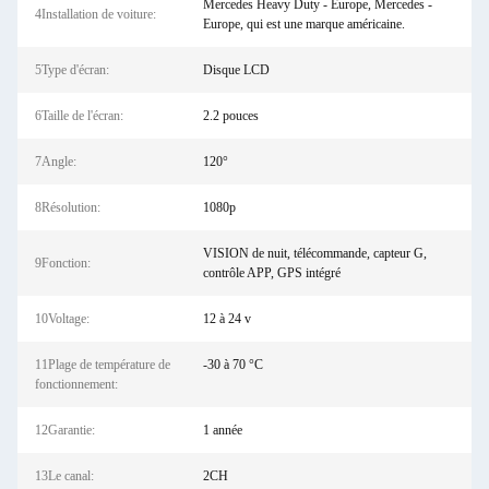
Mercedes Heavy Duty - Europe, Mercedes -
4Installation de voiture:
Europe, qui est une marque américaine.
5Type d'écran:
Disque LCD
6Taille de l'écran:
2.2 pouces
7Angle:
120°
8Résolution:
1080p
VISION de nuit, télécommande, capteur G,
9Fonction:
contrôle APP, GPS intégré
10Voltage:
12 à 24 v
11Plage de température de
-30 à 70 °C
fonctionnement:
12Garantie:
1 année
13Le canal:
2CH