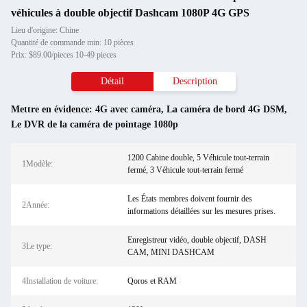
véhicules à double objectif Dashcam 1080P 4G GPS
Lieu d'origine: Chine
Quantité de commande min: 10 pièces
Prix: $89.00/pieces 10-49 pieces
Détail
Description
Mettre en évidence:
4G avec caméra
,
La caméra de bord 4G DSM
,
Le DVR de la caméra de pointage 1080p
1200 Cabine double, 5 Véhicule tout-terrain
1Modèle:
fermé, 3 Véhicule tout-terrain fermé
Les États membres doivent fournir des
2Année:
informations détaillées sur les mesures prises.
Enregistreur vidéo, double objectif, DASH
3Le type:
CAM, MINI DASHCAM
4Installation de voiture:
Qoros et RAM