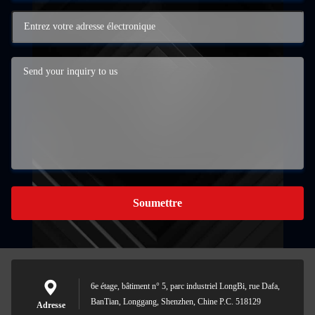
Soumettre
6e étage, bâtiment n° 5, parc industriel LongBi, rue Dafa,
BanTian, Longgang, Shenzhen, Chine P.C. 518129
Adresse