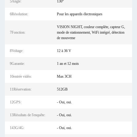
5Angle:
130°
6Résolution:
Pour les appareils électroniques
VISION NIGHT, couleur complète, capteur G,
7Fonction:
mode de stationnement, WiFi intégré, détection
de mouveme
8Voltage:
12 à 36 V
9Garantie:
1 an et 12 mois
10entrée vidéo:
Max 3CH
11Réservation:
512GB
12GPS:
- Oui, oui.
13Résultats de l'enquête:
- Oui, oui.
143G/4G:
- Oui, oui.