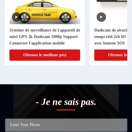
Système de surveillance de l'appareil de
Dashcam de sécurité a
suivi GPS 2k Dashcam 1080p Support
temps réel 2ch IO ent
Connecter l'application mobile
avec bouton SOS
Obtenez le meilleur prix
Obtenez le me
- Je ne sais pas.