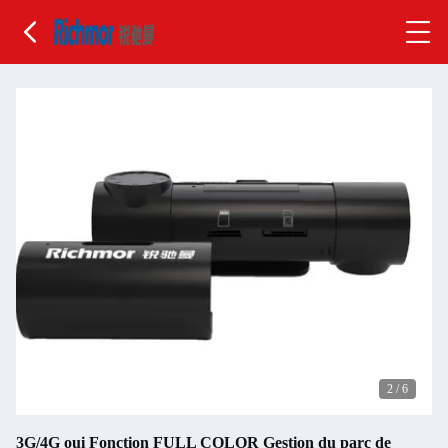
2
/
6
3G/4G oui Fonction FULL COLOR Gestion du parc de