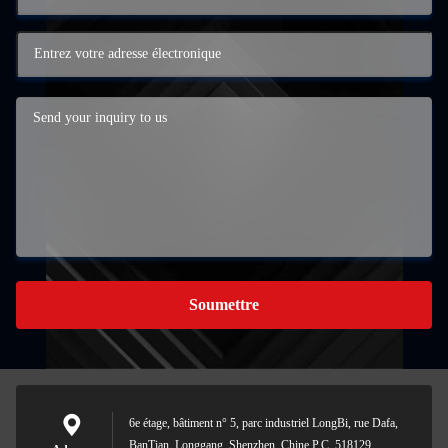
Soumettre
6e étage, bâtiment n° 5, parc industriel LongBi, rue Dafa,
BanTian, Longgang, Shenzhen, Chine P.C. 518129