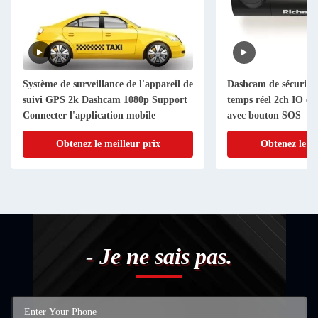
Système de surveillance de l'appareil de
Dashcam de sécurité a
suivi GPS 2k Dashcam 1080p Support
temps réel 2ch IO ent
Connecter l'application mobile
avec bouton SOS
Obtenez le meilleur prix
Obtenez le me
- Je ne sais pas.