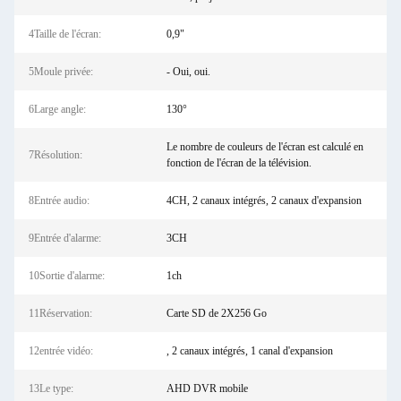
4Taille de l'écran:
0,9"
5Moule privée:
- Oui, oui.
6Large angle:
130°
Le nombre de couleurs de l'écran est calculé en
7Résolution:
fonction de l'écran de la télévision.
8Entrée audio:
4CH, 2 canaux intégrés, 2 canaux d'expansion
9Entrée d'alarme:
3CH
10Sortie d'alarme:
1ch
11Réservation:
Carte SD de 2X256 Go
12entrée vidéo:
, 2 canaux intégrés, 1 canal d'expansion
13Le type:
AHD DVR mobile