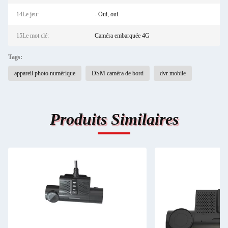
14Le jeu:
- Oui, oui.
15Le mot clé:
Caméra embarquée 4G
Tags:
appareil photo numérique
DSM caméra de bord
dvr mobile
Produits Similaires