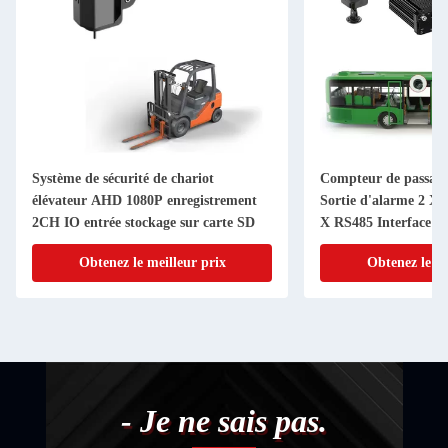
Système de sécurité de chariot
Compteur de passage
élévateur AHD 1080P enregistrement
Sortie d'alarme 2 X
2CH IO entrée stockage sur carte SD
X RS485 Interface a
Obtenez le meilleur prix
Obtenez le me
- Je ne sais pas.