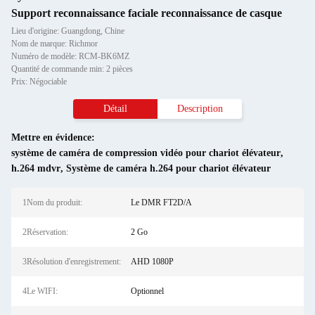
Support reconnaissance faciale reconnaissance de casque
Lieu d'origine: Guangdong, Chine
Nom de marque: Richmor
Numéro de modèle: RCM-BK6MZ
Quantité de commande min: 2 pièces
Prix: Négociable
Détail
Description
Mettre en évidence:
système de caméra de compression vidéo pour chariot élévateur
,
h.264 mdvr
,
Système de caméra h.264 pour chariot élévateur
1Nom du produit:
Le DMR FT2D/A
2Réservation:
2 Go
3Résolution d'enregistrement:
AHD 1080P
4Le WIFI:
Optionnel