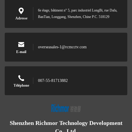
6e étage, bâtiment n° 5, parc industriel LongBi, rue Dafa,
BanTian, Longgang, Shenzhen, Chine P.C. 518129
Adresse
overseasales-1@rcmcctv.com
E-mail
007-55-81713882
Téléphone
Shenzhen Richmor Technology Development
Co., Ltd.