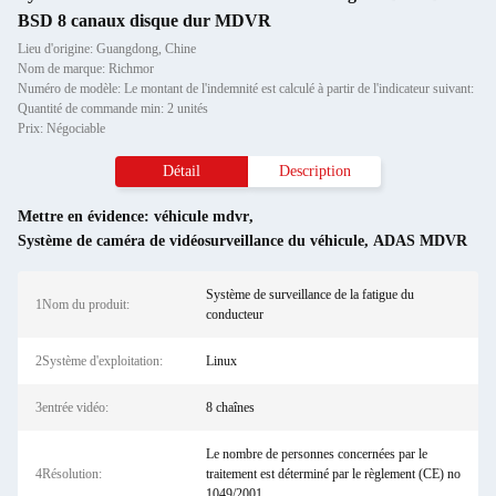
BSD 8 canaux disque dur MDVR
Lieu d'origine: Guangdong, Chine
Nom de marque: Richmor
Numéro de modèle: Le montant de l'indemnité est calculé à partir de l'indicateur suivant:
Quantité de commande min: 2 unités
Prix: Négociable
Détail
Description
Mettre en évidence:
véhicule mdvr
,
Système de caméra de vidéosurveillance du véhicule
,
ADAS MDVR
Système de surveillance de la fatigue du
1Nom du produit:
conducteur
2Système d'exploitation:
Linux
3entrée vidéo:
8 chaînes
Le nombre de personnes concernées par le
4Résolution:
traitement est déterminé par le règlement (CE) no
1049/2001