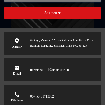
Soumettre
6e étage, bâtiment n° 5, parc industriel LongBi, rue Dafa,
BanTian, Longgang, Shenzhen, Chine P.C. 518129
Adresse
overseasales-1@rcmcctv.com
E-mail
007-55-81713882
Téléphone