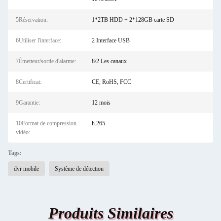
5Réservation:
1*2TB HDD + 2*128GB carte SD
6Utiliser l'interface:
2 Interface USB
7Émetteur/sortie d'alarme:
8/2 Les canaux
8Certificat:
CE, RoHS, FCC
9Garantie:
12 mois
10Format de compression
h.265
vidéo:
Tags:
dvr mobile
Système de détection
Produits Similaires