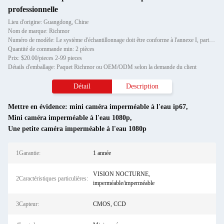
professionnelle
Lieu d'origine: Guangdong, Chine
Nom de marque: Richmor
Numéro de modèle: Le système d'échantillonnage doit être conforme à l'annexe I, partie A, du présent règlement.
Quantité de commande min: 2 pièces
Prix: $20.00/pieces 2-99 pieces
Détails d'emballage: Paquet Richmor ou OEM/ODM selon la demande du client
Détail
Description
Mettre en évidence:
mini caméra imperméable à l'eau ip67
,
Mini caméra imperméable à l'eau 1080p
,
Une petite caméra imperméable à l'eau 1080p
1Garantie:
1 année
VISION NOCTURNE,
2Caractéristiques particulières:
imperméable/imperméable
3Capteur:
CMOS, CCD