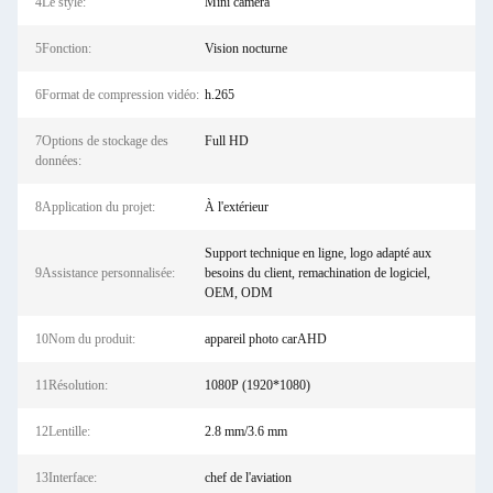
4Le style:
Mini caméra
5Fonction:
Vision nocturne
6Format de compression vidéo:
h.265
7Options de stockage des
Full HD
données:
8Application du projet:
À l'extérieur
Support technique en ligne, logo adapté aux
9Assistance personnalisée:
besoins du client, remachination de logiciel,
OEM, ODM
10Nom du produit:
appareil photo carAHD
11Résolution:
1080P (1920*1080)
12Lentille:
2.8 mm/3.6 mm
13Interface:
chef de l'aviation