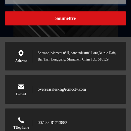
Soumettre
6e étage, bâtiment n° 5, parc industriel LongBi, rue Dafa,
BanTian, Longgang, Shenzhen, Chine P.C. 518129
Adresse
overseasales-1@rcmcctv.com
E-mail
007-55-81713882
Téléphone