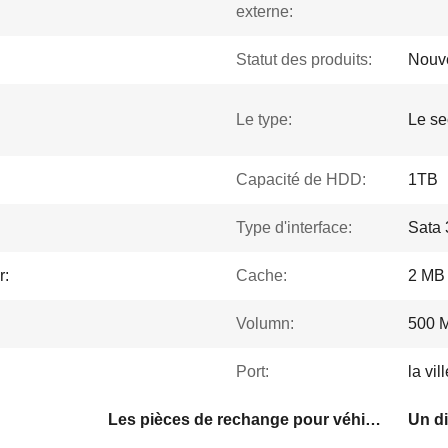
externe:
Statut des produits:
Nouv
Le type:
Le se
Capacité de HDD:
1TB
Type d'interface:
Sata 
r:
Cache:
2 MB
Volumn:
500 M
Port:
la vi
Les pièces de rechange pour véhicules de 3000 tr/min