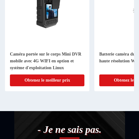
Caméra portée sur le corps Mini DVR
Batterie caméra du c
mobile avec 4G WIFI en option et
haute résolution Wi
système d'exploitation Linux
Obtenez le meilleur prix
Obtenez le me
- Je ne sais pas.