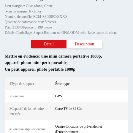
Lieu d'origine: Guangdong, Chine
Nom de marque: Richmor
Numéro de modèle: RCM-SP5909C/XXXX
Quantité de commande min: 5 pièces
Prix: $130.00/pieces 5-199 pieces
Détails d'emballage: Paquet Richmor ou OEM/ODM selon la demande du client
Détail
Description
Mettre en évidence:
une mini caméra portative 1080p
,
appareil photo mini petit portable
,
Un petit appareil photo portable 1080p
1Type de support:
Écart-type
2Fonction:
GPS
3Capacité de la mémoire
Carte TF de 32 Go
intégrée:
Quatre fonctions de prévention et
4Fonction supplémentaire:
d'enregistrement