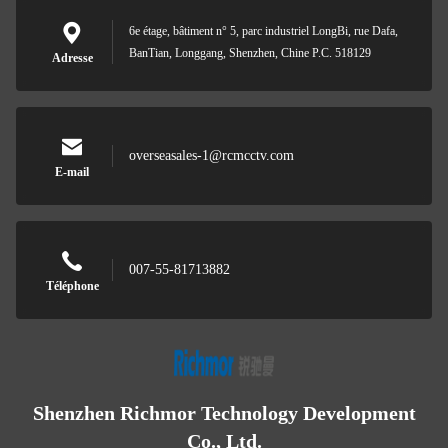
6e étage, bâtiment n° 5, parc industriel LongBi, rue Dafa,
BanTian, Longgang, Shenzhen, Chine P.C. 518129
Adresse
overseasales-1@rcmcctv.com
E-mail
007-55-81713882
Téléphone
Shenzhen Richmor Technology Development
Co., Ltd.