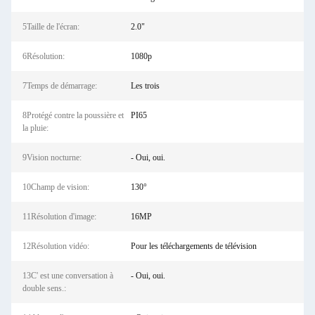
5Taille de l'écran:
2.0"
6Résolution:
1080p
7Temps de démarrage:
Les trois
8Protégé contre la poussière et
PI65
la pluie:
9Vision nocturne:
- Oui, oui.
10Champ de vision:
130°
11Résolution d'image:
16MP
12Résolution vidéo:
Pour les téléchargements de télévision
13C' est une conversation à
- Oui, oui.
double sens.: