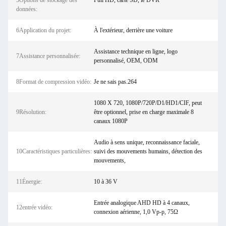
5Options de stockage des
Full HD, carte SD, le DVR
données:
6Application du projet:
À l'extérieur, derrière une voiture
Assistance technique en ligne, logo
7Assistance personnalisée:
personnalisé, OEM, ODM
8Format de compression vidéo:
Je ne sais pas.264
1080 X 720, 1080P/720P/D1/HD1/CIF, peut
9Résolution:
être optionnel, prise en charge maximale 8
canaux 1080P
Audio à sens unique, reconnaissance faciale,
10Caractéristiques particulières:
suivi des mouvements humains, détection des
mouvements,
11Énergie:
10 à 36 V
Entrée analogique AHD HD à 4 canaux,
12entrée vidéo:
connexion aérienne, 1,0 Vp-p, 75Ω