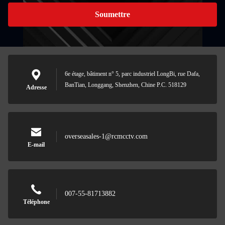
Soumettre
6e étage, bâtiment n° 5, parc industriel LongBi, rue Dafa,
BanTian, Longgang, Shenzhen, Chine P.C. 518129
Adresse
overseasales-1@rcmcctv.com
E-mail
007-55-81713882
Téléphone