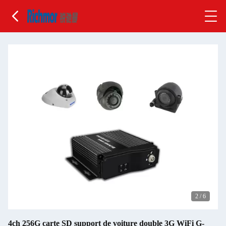
2
/
6
4ch 256G carte SD support de voiture double 3G WiFi G-