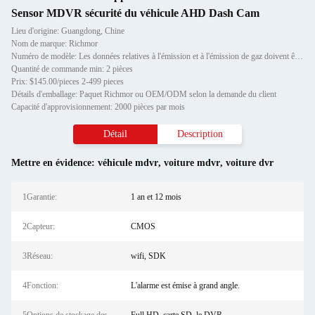
Sensor MDVR sécurité du véhicule AHD Dash Cam
Lieu d'origine: Guangdong, Chine
Nom de marque: Richmor
Numéro de modèle: Les données relatives à l'émission et à l'émission de gaz doivent être fournies à l'autorité compéte
Quantité de commande min: 2 pièces
Prix: $145.00/pieces 2-499 pieces
Détails d'emballage: Paquet Richmor ou OEM/ODM selon la demande du client
Capacité d'approvisionnement: 2000 pièces par mois
Détail
Description
Mettre en évidence:
véhicule mdvr
,
voiture mdvr
,
voiture dvr
1Garantie:
1 an et 12 mois
2Capteur:
CMOS
3Réseau:
wifi, SDK
4Fonction:
L'alarme est émise à grand angle.