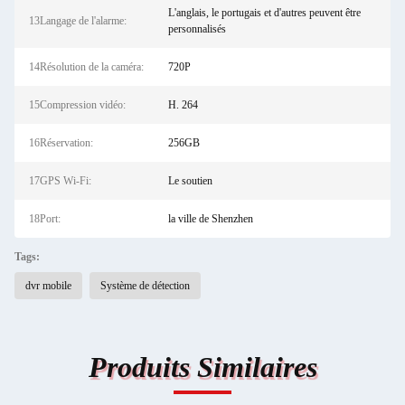
L'anglais, le portugais et d'autres peuvent être
13Langage de l'alarme:
personnalisés
14Résolution de la caméra:
720P
15Compression vidéo:
H. 264
16Réservation:
256GB
17GPS Wi-Fi:
Le soutien
18Port:
la ville de Shenzhen
Tags:
dvr mobile
Système de détection
Produits Similaires