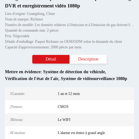
DVR et enregistrement vidéo 1080p
Lieu d'origine: Guangdong, Chine
Nom de marque: Richmor
Numéro de modèle: Les données relatives à l'émission et à l'émission de gaz doivent être fournies à l'autorité compéte
Quantité de commande min: 2 pièces
Prix: Négociable
Détails d'emballage: Paquet Richmor ou OEM/ODM selon la demande du client
Capacité d'approvisionnement: 2000 pièces par mois
Détail
Description
Mettre en évidence:
Système de détection du véhicule
,
Vérification de l'état de l'air
,
Système de vidéosurveillance 1080p
1Garantie:
1 an et 12 mois
2Sensor:
CMOS
3Réseau:
Le WIFI
4Fonction:
L'alarme est émise à grand angle.