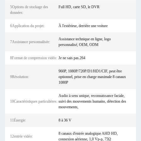
5Options de stockage des
Full HD, carte SD, le DVR
données:
6Application du projet:
À l'extérieur, derrière une voiture
Assistance technique en ligne, logo
7Assistance personnalisée:
personnalisé, OEM, ODM
8Format de compression vidéo:
Je ne sais pas.264
960P, 1080P/720P/D1/HD1/CIF, peut être
9Résolution:
optionnel, prise en charge maximale 8 canaux
1080P
Audio à sens unique, reconnaissance faciale,
10Caractéristiques particulières:
suivi des mouvements humains, détection des
mouvements,
11Énergie:
8 à 36 V
8 canaux d'entrée analogique AHD HD,
12entrée vidéo:
connexion aérienne, 1,0 Vp-p, 75Ω