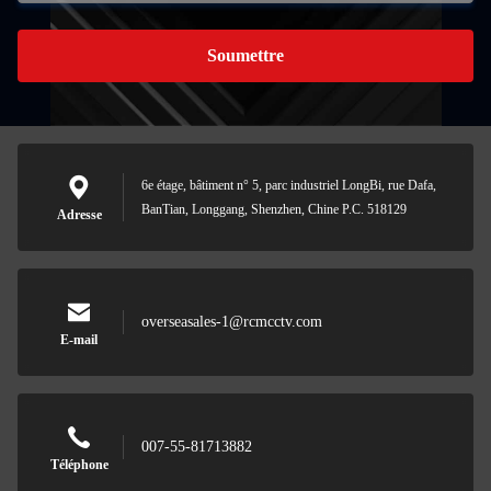
Soumettre
6e étage, bâtiment n° 5, parc industriel LongBi, rue Dafa,
BanTian, Longgang, Shenzhen, Chine P.C. 518129
Adresse
overseasales-1@rcmcctv.com
E-mail
007-55-81713882
Téléphone