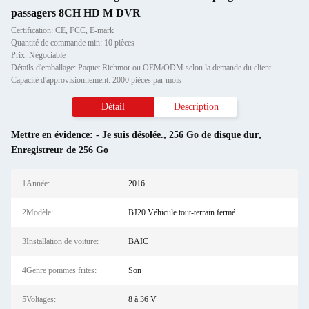
passagers 8CH HD M DVR
Certification: CE, FCC, E-mark
Quantité de commande min: 10 pièces
Prix: Négociable
Détails d'emballage: Paquet Richmor ou OEM/ODM selon la demande du client
Capacité d'approvisionnement: 2000 pièces par mois
Détail
Description
Mettre en évidence:
- Je suis désolée.
,
256 Go de disque dur
,
Enregistreur de 256 Go
1Année:
2016
2Modèle:
BJ20 Véhicule tout-terrain fermé
3Installation de voiture:
BAIC
4Genre pommes frites:
Son
5Voltages:
8 à 36 V