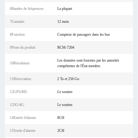
6Bandes de fréquences:
La plupart
7Garantie:
12 mois
8Fonction:
Compteur de passagers dans les bus
9Nom du produit:
RCM-7204
Les données sont fournies par les autorités
10Résolution:
compétentes de l'État membre.
11Réservation:
2 To et 256 Go
12GPS/BD:
Le soutien
133G/4G:
Le soutien
14Entrée d'alarme:
8CH
15Sortie d'alarme:
2CH