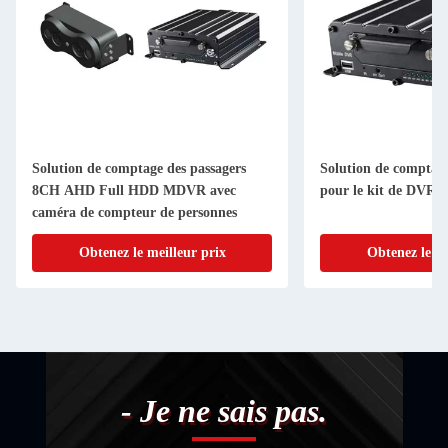
Solution de comptage des passagers
Solution de comptage
8CH AHD Full HDD MDVR avec
pour le kit de DVR
caméra de compteur de personnes
Obtenez le meilleur prix
Obtenez le me
- Je ne sais pas.