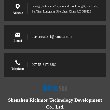
6e étage, bâtiment n° 5, parc industriel LongBi, rue Dafa,
BanTian, Longgang, Shenzhen, Chine P.C. 518129
Adresse
overseasales-1@rcmcctv.com
E-mail
007-55-81713882
Téléphone
Shenzhen Richmor Technology Development
Co., Ltd.