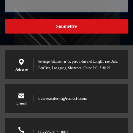
Soumettre
6e étage, bâtiment n° 5, parc industriel LongBi, rue Dafa,
BanTian, Longgang, Shenzhen, Chine P.C. 518129
Adresse
overseasales-1@rcmcctv.com
E-mail
007-55-81713882