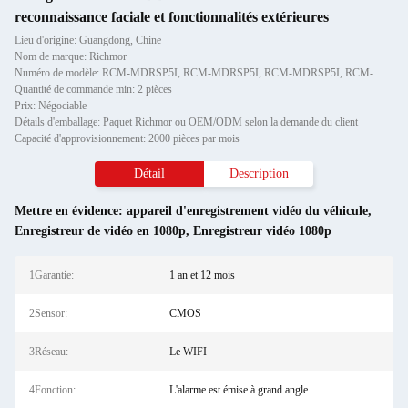
reconnaissance faciale et fonctionnalités extérieures
Lieu d'origine: Guangdong, Chine
Nom de marque: Richmor
Numéro de modèle: RCM-MDRSP5I, RCM-MDRSP5I, RCM-MDRSP5I, RCM-MDRSP5I, RCM-MDRSP5I, RCM-MDRSP5I, RCM-MDRSP5I, RCM-MDRSP
Quantité de commande min: 2 pièces
Prix: Négociable
Détails d'emballage: Paquet Richmor ou OEM/ODM selon la demande du client
Capacité d'approvisionnement: 2000 pièces par mois
Détail
Description
Mettre en évidence:
appareil d'enregistrement vidéo du véhicule
,
Enregistreur de vidéo en 1080p
,
Enregistreur vidéo 1080p
1Garantie:
1 an et 12 mois
2Sensor:
CMOS
3Réseau:
Le WIFI
4Fonction:
L'alarme est émise à grand angle.