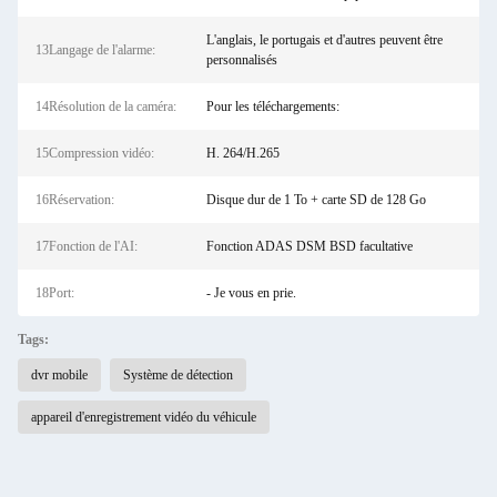
L'anglais, le portugais et d'autres peuvent être
13Langage de l'alarme:
personnalisés
14Résolution de la caméra:
Pour les téléchargements:
15Compression vidéo:
H. 264/H.265
16Réservation:
Disque dur de 1 To + carte SD de 128 Go
17Fonction de l'AI:
Fonction ADAS DSM BSD facultative
18Port:
- Je vous en prie.
Tags:
dvr mobile
Système de détection
appareil d'enregistrement vidéo du véhicule