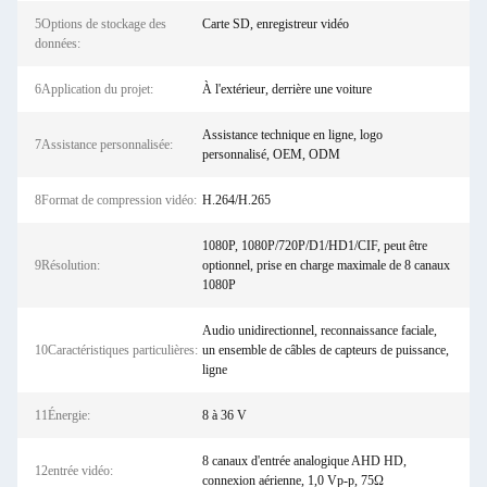
5Options de stockage des
Carte SD, enregistreur vidéo
données:
6Application du projet:
À l'extérieur, derrière une voiture
Assistance technique en ligne, logo
7Assistance personnalisée:
personnalisé, OEM, ODM
8Format de compression vidéo:
H.264/H.265
1080P, 1080P/720P/D1/HD1/CIF, peut être
9Résolution:
optionnel, prise en charge maximale de 8 canaux
1080P
Audio unidirectionnel, reconnaissance faciale,
10Caractéristiques particulières:
un ensemble de câbles de capteurs de puissance,
ligne
11Énergie:
8 à 36 V
8 canaux d'entrée analogique AHD HD,
12entrée vidéo:
connexion aérienne, 1,0 Vp-p, 75Ω