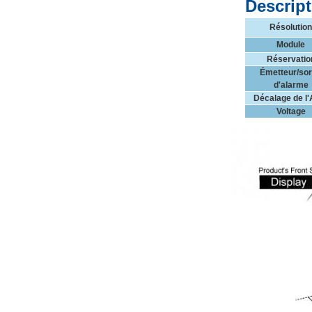
Descript
Résolution
Module
Réservatio
Émetteur/sor
d'alarme
Décalage de l
Voltage