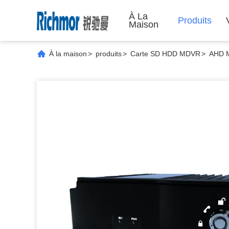
À La
Produits
Maison
À la maison
>
produits
>
Carte SD HDD MDVR
>
AHD M