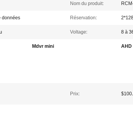
Nom du produit:
RCM
e données
Réservation:
2*128
u
Voltage:
8 à 3
Mdvr mini
AHD 
Prix:
$100.