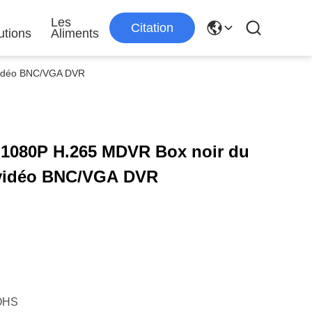
s
Les
Citation
utions
Aliments
 vidéo BNC/VGA DVR
1080P H.265 MDVR Box noir du
e vidéo BNC/VGA DVR
OHS