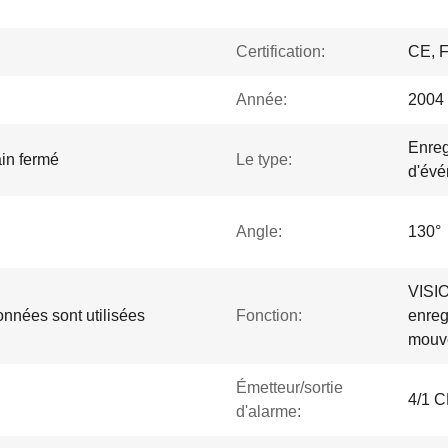
Certification:
CE, 
Année:
2004
Enreg
in fermé
Le type:
d'év
Angle:
130°
VISIO
onnées sont utilisées
Fonction:
enreg
mou
Émetteur/sortie
4/1 C
d'alarme: