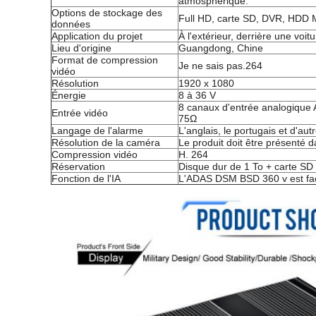
atmosphérique.
Options de stockage des
Full HD, carte SD, DVR, HDD
données
Application du projet
À l'extérieur, derrière une voit
Lieu d'origine
Guangdong, Chine
Format de compression
Je ne sais pas.264
vidéo
Résolution
1920 x 1080
Énergie
8 à 36 V
8 canaux d'entrée analogique 
Entrée vidéo
75Ω
Langage de l'alarme
L'anglais, le portugais et d'au
Résolution de la caméra
Le produit doit être présenté d
Compression vidéo
H. 264
Réservation
Disque dur de 1 To + carte SD
Fonction de l'IA
L'ADAS DSM BSD 360 v est facu