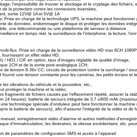
, l'impossibilité de trouver le stockage et le cryptage des fichiers, et 
 de la protection contre les connexions inversées,
urant, sortie 12V@ 1A et 5V@ 1A
; Prise en charge de la technologie UPS, la machine peut fonctionner
rte de données, endommager le disque et protéger les données intég
mobile, une télécommande ou une plateforme de serveur à distance.
eillance en temps réel, la surveillance de l'interphone, la lecture, l'e
ulti-flux. Prise en charge de la surveillance vidéo HD max 8CH 1080P
fournissant un effet vidéo HD;
 / HD1 / CIF en option, taux d'images réglable de qualité d'image;
gique 1CH et de la sortie post-analogique 1CH;
de tension 8-36v CC; circuits de protection contre la surcharge / sous-t
ournir une tension constante pour les caméras, les petits écrans et le
es vibrations du véhicule et la poussière, etc.,
t protéger la machine et la vidéo;
ragments de fichiers causés par l'effacement répété, assurer la stabili
um 24 heures); batterie de secours intégrée de 3,7 v/600 mAh (maxi
e: une technologie spéciale d'onduleur peut faire fonctionner la machin
s la batterie de secours), afin d'assurer l'intégrité de la vidéo et de fa
manuel, enregistrement vidéo d'alarme et autres méthodes d'enregistr
laque d'immatriculation, les itinéraires, la vitesse excédentaire, etc. po
rt de paramètres de configuration SMS et accès à l'appareil