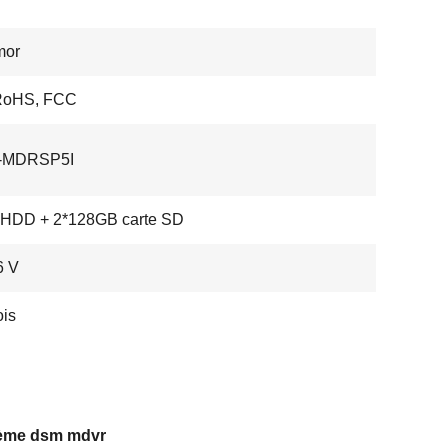
mor
RoHS, FCC
-MDRSP5I
 HDD + 2*128GB carte SD
6 V
is
ème dsm mdvr