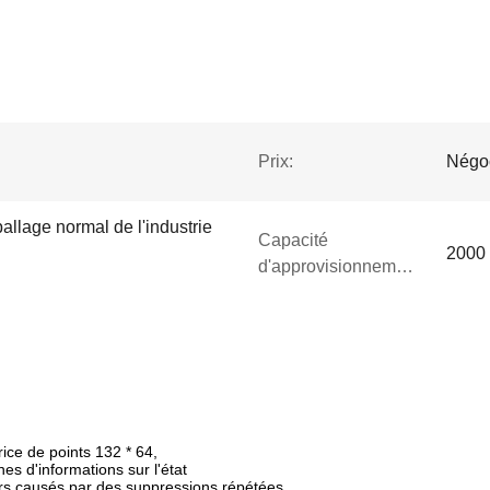
Prix:
Négo
allage normal de l'industrie
Capacité
2000 
d'approvisionnement:
ce de points 132 * 64,
es d'informations sur l'état
rs causés par des suppressions répétées,