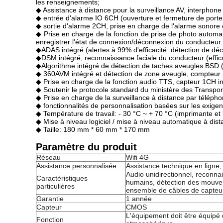
les renseignements;
◆ Assistance à distance pour la surveillance AV, interphone 
◆ entrée d'alarme IO 6CH (ouverture et fermeture de porte,
◆ sortie d'alarme 2CH, prise en charge de l'alarme sonore et
◆ Prise en charge de la fonction de prise de photo automa
enregistrer l'état de connexion/déconnexion du conducteur.
◆ADAS intégré (alertes à 99% d'efficacité: détection de déc
◆DSM intégré, reconnaissance faciale du conducteur (efficac
◆Algorithme intégré de détection de taches aveugles BSD (al
◆ 360AVM intégré et détection de zone aveugle, compteur
◆ Prise en charge de la fonction audio TTS, capteur 1CH in
◆ Soutenir le protocole standard du ministère des Transports
◆ Prise en charge de la surveillance à distance par télépho
◆ fonctionnalités de personnalisation basées sur les exigen
◆ Température de travail: - 30 °C ~ + 70 °C (imprimante et b
◆ Mise à niveau logiciel / mise à niveau automatique à dis
◆ Taille: 180 mm * 60 mm * 170 mm
Paramètre du produit
Réseau
Wifi 4G
Assistance personnalisée
Assistance technique en ligne
Audio unidirectionnel, reconna
Caractéristiques
humains, détection des mouve
particulières
ensemble de câbles de capteur
Garantie
1 année
Capteur
CMOS
L'équipement doit être équipé d
Fonction