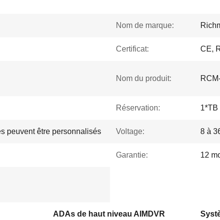
Nom de marque:
Rich
Certificat:
CE, 
Nom du produit:
RCM
Réservation:
1*TB
es peuvent être personnalisés
Voltage:
8 à 3
Garantie:
12 mo
ADAs de haut niveau AIMDVR
Syst