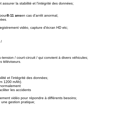
assurer la stabilité et l'intégrité des données;
 pour
8-11 ans
en cas d'arrêt anormal,
rées.
nregistrement vidéo, capture d'écran HD etc;
 /
ension / court-circuit / qui convient à divers véhicules;
s téléviseurs.
té et l'intégrité des données;
mum 1200 mAh).
e normalement
ciliter les accidents
ement vidéo pour répondre à différents besoins;
ur une gestion pratique;