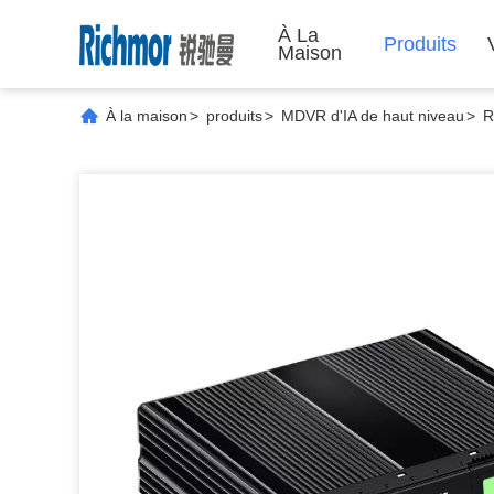
À La
Produits
Maison
À la maison
>
produits
>
MDVR d'IA de haut niveau
>
R