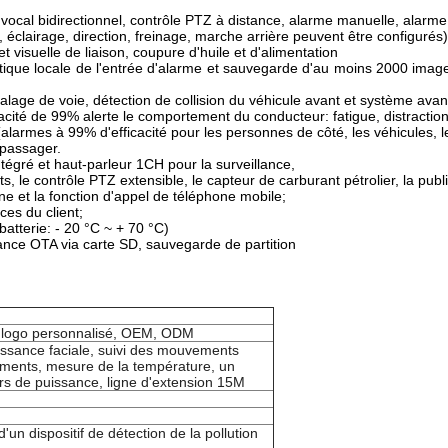
vocal bidirectionnel, contrôle PTZ à distance, alarme manuelle, alarme 
 éclairage, direction, freinage, marche arrière peuvent être configuré
 visuelle de liaison, coupure d'huile et d'alimentation
tique locale de l'entrée d'alarme et sauvegarde d'au moins 2000 image
alage de voie, détection de collision du véhicule avant et système avan
ité de 99% alerte le comportement du conducteur: fatigue, distraction,
armes à 99% d'efficacité pour les personnes de côté, les véhicules, les
 passager.
tégré et haut-parleur 1CH pour la surveillance,
, le contrôle PTZ extensible, le capteur de carburant pétrolier, la publi
ne et la fonction d'appel de téléphone mobile;
ces du client;
atterie: - 20 °C ~ + 70 °C)
tance OTA via carte SD, sauvegarde de partition
, logo personnalisé, OEM, ODM
issance faciale, suivi des mouvements
ments, mesure de la température, un
s de puissance, ligne d'extension 15M
'un dispositif de détection de la pollution