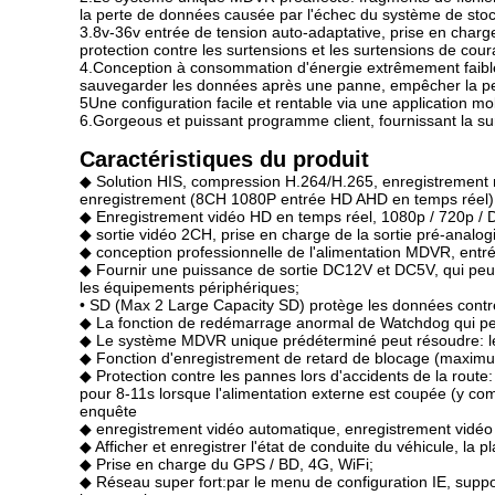
la perte de données causée par l'échec du système de stockage
3.8v-36v entrée de tension auto-adaptative, prise en charge
protection contre les surtensions et les surtensions de co
4.Conception à consommation d'énergie extrêmement faible
sauvegarder les données après une panne, empêcher la pe
5Une configuration facile et rentable via une application 
6.Gorgeous et puissant programme client, fournissant la surv
Caractéristiques du produit
◆ Solution HIS, compression H.264/H.265, enregistrement m
enregistrement (8CH 1080P entrée HD AHD en temps réel), 
◆ Enregistrement vidéo HD en temps réel, 1080p / 720p / D1
◆ sortie vidéo 2CH, prise en charge de la sortie pré-analo
◆ conception professionnelle de l'alimentation MDVR, entrée 
◆ Fournir une puissance de sortie DC12V et DC5V, qui peut f
les équipements périphériques;
• SD (Max 2 Large Capacity SD) protège les données contre l
◆ La fonction de redémarrage anormal de Watchdog qui peu
◆ Le système MDVR unique prédéterminé peut résoudre: les f
◆ Fonction d'enregistrement de retard de blocage (maxim
◆ Protection contre les pannes lors d'accidents de la rout
pour 8-11s lorsque l'alimentation externe est coupée (y compri
enquête
◆ enregistrement vidéo automatique, enregistrement vidéo 
◆ Afficher et enregistrer l'état de conduite du véhicule, la p
◆ Prise en charge du GPS / BD, 4G, WiFi;
◆ Réseau super fort:par le menu de configuration IE, suppo