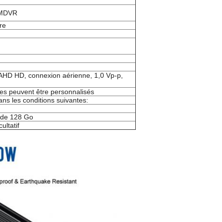
 MDVR
ure
AHD HD, connexion aérienne, 1,0 Vp-p,
tres peuvent être personnalisés
ans les conditions suivantes:
 de 128 Go
ltatif