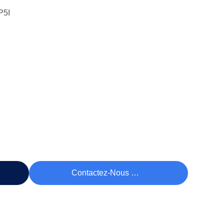
5I
rix
Contactez-Nous Maintenant